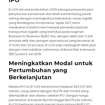
IPO
B-LOG dimulai pada tahun 2009 sebagai penyedia jasa
penyewaan kendaraan dan telah berkembang pesat
seiring dengan meningkatnya kebutuhan solusi logistik
yang terintegrasi di Indonesia. Sejak 2017, kami
melakukan transformasi menjadi penyedia layanan
transportasi logistik yang berfokus pada segmen
Business to Business (B2B). Kini, dengan lebih dari 3.200
armada aktif dan jaringan operasional yang tersebar di
47 kota dan 23 provinsi, B-LOG siap melangkah lebih jauh
dengan mencatatkan sahamnya di Bursa Efek Indonesia
(BEI) pada 8 Juli 2025.
Meningkatkan Modal untuk
Pertumbuhan yang
Berkelanjutan
Melalui IPO ini, B-LOG berencana melepas 563.247.900
saham, yang setara dengan 16,67% dari modal yang
ditempatkan dan disetor setelah IPO. Dengan harga
penawaran di kisaran Rp240 hingga Rp270 per saham,
B-LOG berharap dapat meraih dana hingga Rp152,07