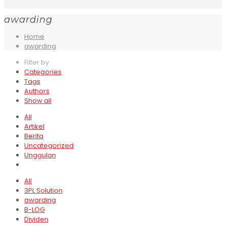
awarding
Home
awarding
Filter by
Categories
Tags
Authors
Show all
All
Artikel
Berita
Uncategorized
Unggulan
All
3PL Solution
awarding
B-LOG
Dividen