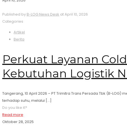
April 10, 2026
Published by
B-LOG News Desk
at
April 10, 2026
Categories
Artikel
Berita
Perkuat Layanan Col
Kebutuhan Logistik 
Tangerang, 10 April 2026 – PT Trimitra Trans Persada Tbk (B-LOG)
terhadap suhu, melalui
[…]
Do you like it?
Read more
Oktober 28, 2025