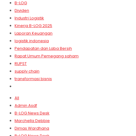
B-LOG
Dividen
Industri Logistik
Kinerja B-LOG 2025
Laporan Keuangan
logistik indonesia
Pendapatan dan Laba Bersih
Rapat Umum Pemegang saham
RUPST
supply chain
transformasi bisnis
All
Admin Asdf
B-LOG News Desk
Marchella Debbie
Dimas Wardhana
B-LOG News Desk