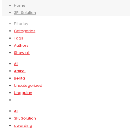
Home
3PL Solution
Filter by
Categories
Tags
Authors
Show all
All
Artikel
Berita
Uncategorized
Unggulan
All
3PL Solution
awarding