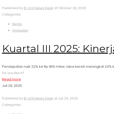
Published by
B-LOG News Desk
at
Oktober 28, 2025
Categories
Berita
Unggulan
Kuartal III 2025: Kine
Pendapatan naik 22% ke Rp 955 miliar; laba bersih meningkat 24% k
Do you like it?
Read more
Juli 29, 2025
Published by
B-LOG News Desk
at
Juli 29, 2025
Categories