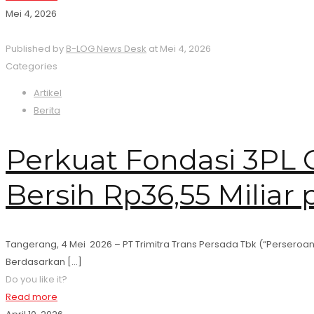
Mei 4, 2026
Published by
B-LOG News Desk
at
Mei 4, 2026
Categories
Artikel
Berita
Perkuat Fondasi 3PL 
Bersih Rp36,55 Miliar 
Tangerang, 4 Mei 2026 – PT Trimitra Trans Persada Tbk (“Perseroa
Berdasarkan
[…]
Do you like it?
Read more