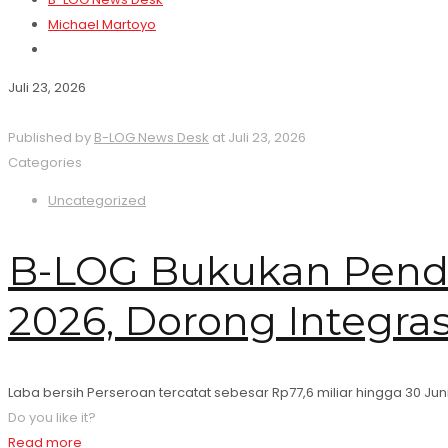
Michael Martoyo
Juli 23, 2026
Published by
B-LOG News Desk
at
Juli 23, 2026
Categories
Uncategorized
B-LOG Bukukan Pendap
2026, Dorong Integras
Laba bersih Perseroan tercatat sebesar Rp77,6 miliar hingga 30 Jun
Do you like it?
Read more