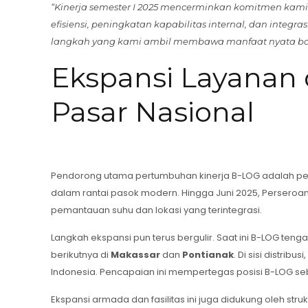
“Kinerja semester I 2025 mencerminkan komitmen kam
efisiensi, peningkatan kapabilitas internal, dan integ
langkah yang kami ambil membawa manfaat nyata bagi 
Ekspansi Layanan 
Pasar Nasional
Pendorong utama pertumbuhan kinerja B-LOG adalah peningk
dalam rantai pasok modern. Hingga Juni 2025, Persero
pemantauan suhu dan lokasi yang terintegrasi.
Langkah ekspansi pun terus bergulir. Saat ini B-LOG ten
berikutnya di
Makassar
dan
Pontianak
. Di sisi distribu
Indonesia. Pencapaian ini mempertegas posisi B-LOG sebag
Ekspansi armada dan fasilitas ini juga didukung oleh st