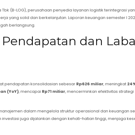
 Tbk (B-LOG), perusahaan penyedia layanan logistik terintegrasi yang 
rja yang solid dan berkelanjutan. Laporan keuangan semester I 2
ngah berlangsung.
: Pendapatan dan Lab
tat pendapatan konsolidasian sebesar
Rp626 miliar
, meningkat
24
an (YoY)
, mencapai
Rp71 miliar
, mencerminkan efektivitas strategi
n manajemen dalam mengelola struktur operasional dan keuangan se
 investasi juga dijalankan dengan kehati-hatian tinggi, menjaga ke