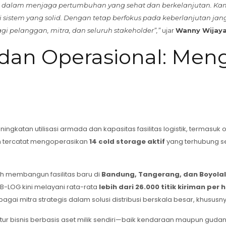
i dalam menjaga pertumbuhan yang sehat dan berkelanjutan. Kami
rasi sistem yang solid. Dengan tetap berfokus pada keberlanjutan 
pelanggan, mitra, dan seluruh stakeholder”,”
ujar
Wanny Wijay
dan Operasional: Meng
atan utilisasi armada dan kapasitas fasilitas logistik, termasuk opt
an tercatat mengoperasikan
14 cold storage aktif
yang terhubung s
gah membangun fasilitas baru di
Bandung, Tangerang, dan Boyolal
si, B-LOG kini melayani rata-rata
lebih dari 26.000 titik kiriman per h
ai mitra strategis dalam solusi distribusi berskala besar, khususny
ruktur bisnis berbasis aset milik sendiri—baik kendaraan maupun gu