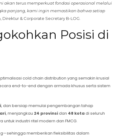
 akan terus memperkuat fondasi operasional melalui
jangka panjang, kami ingin memastikan bahwa setiap
a
, Direktur & Corporate Secretary B-LOG.
okohkan Posisi di
imalisasi cold chain distribution yang semakin krusial
ecara end-to-end dengan armada khusus serta sistem
i
, dan bersiap memulai pengembangan tahap
ari
, menjangkau
24 provinsi
dan
48 kota
di seluruh
a untuk industri ritel modern dan FMCG.
dang—sehingga memberikan fleksibilitas dalam