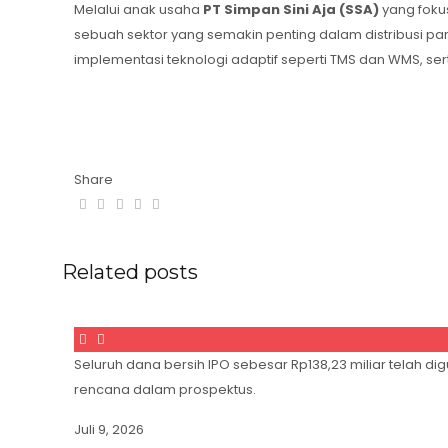
Melalui anak usaha
PT Simpan Sini Aja (SSA)
yang foku
sebuah sektor yang semakin penting dalam distribusi p
implementasi teknologi adaptif seperti TMS dan WMS, se
Share
Related posts
Seluruh dana bersih IPO sebesar Rp138,23 miliar telah
rencana dalam prospektus.
Juli 9, 2026