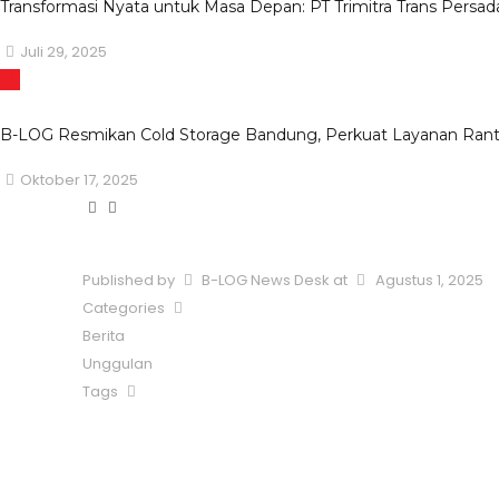
Transformasi Nyata untuk Masa Depan: PT Trimitra Trans Persad
Juli 29, 2025
B-LOG Resmikan Cold Storage Bandung, Perkuat Layanan Rantai
Oktober 17, 2025
Published by
B-LOG News Desk
at
Agustus 1, 2025
Categories
Berita
Unggulan
Tags