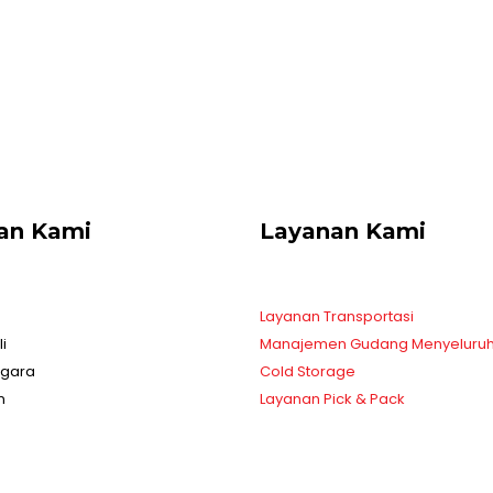
gan Kami
Layanan Kami
Layanan Transportasi
i
Manajemen Gudang Menyeluru
ggara
Cold Storage
n
Layanan Pick & Pack