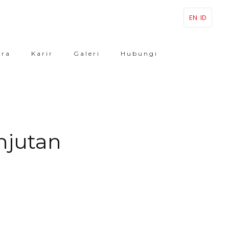
EN
ID
ara
Karir
Galeri
Hubungi
njutan